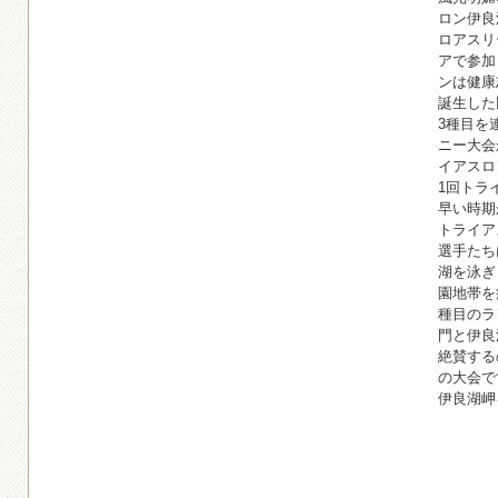
ロン伊良
ロアスリ
アで参加
ンは健康
誕生した
3種目を
ニー大会
イアスロ
1回トラ
早い時期
トライア
選手たち
湖を泳ぎ
園地帯を
種目のラ
門と伊良
絶賛する
の大会で
伊良湖岬