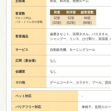
お部屋
和室、和洋室、禁煙ルーム
和室
和洋室
総客室数
客室数
32室
52室
84室
※カッコ内は、
バス・トイレ付の室数
(32室)
(52室)
(84室)
歯磨きセット、浴用タオル、バスタオル
客室備品
シャンプー、リンス、ひげ剃り、加湿器
サービス
自動販売機、モーニングコール
広間（宴会場）
なし
会議室
なし
その他
ゲームコーナー、カラオケ、プール、貸
ペット対応
-
バリアフリー対応
車椅子、玄関スロー