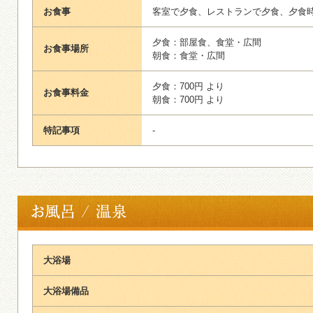
お食事
客室で夕食、レストランで夕食、夕食
夕食：部屋食、食堂・広間
お食事場所
朝食：食堂・広間
夕食：700円 より
お食事料金
朝食：700円 より
特記事項
-
大浴場
大浴場備品