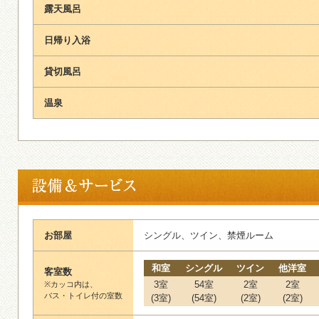
露天風呂
日帰り入浴
貸切風呂
温泉
お部屋
シングル、ツイン、禁煙ルーム
和室
シングル
ツイン
他洋室
客室数
3室
54室
2室
2室
※カッコ内は、
バス・トイレ付の室数
(3室)
(54室)
(2室)
(2室)