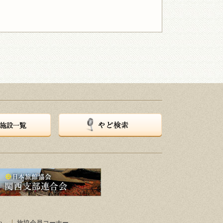
やど検索
い
旅協会員コーナー