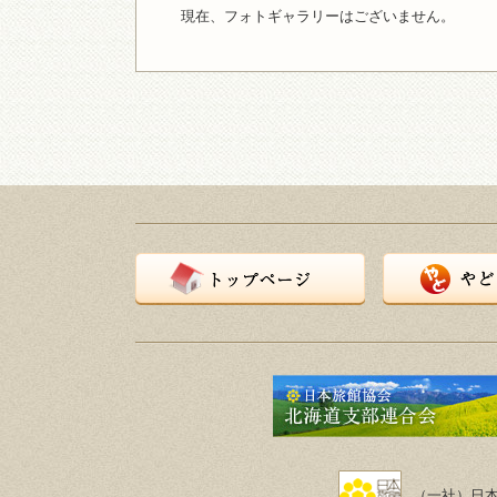
現在、フォトギャラリーはございません。
トップページ
やど日本とは？
（一社）日