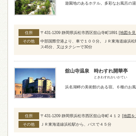
遊園地のあるホテル。多彩なお風呂の湯
住所
〒431-1209 静岡県浜松市西区舘山寺町1891 [
地図を見
その他
中部国際空港より、車で１００分。ＪＲ東海道線浜松
ス45分、又はタクシーで30分
舘山寺温泉
時わすれ開華亭
ときわすれかいかてい
浜名湖畔の美術館のある宿。６種のお風
住所
〒431-1209 静岡県浜松市西区舘山寺町４１２ [
地図を
その他
ＪＲ東海道線浜松駅から、バスで４５分