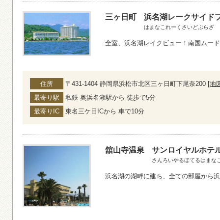
三ヶ日町
浜名湖レークサイド
はまなこれーくさいどぷらざ
全室、浜名湖レイクビュー！南国ムード
住所
〒431-1404 静岡県浜松市北区三ヶ日町下尾奈200 [
地
最寄り駅
私鉄 奥浜名湖駅から 徒歩で5分
最寄りIC
東名三ケ日ICから 車で10分
舘山寺温泉
サンロイヤルホテ
さんろいやるほてるはまな
浜名湖の湖畔に建ち、全ての部屋から浜