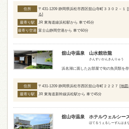
住所
〒431-1209 静岡県浜松市西区舘山寺町３３０２－１ [
る
]
最寄り駅
JR 東海道線浜松駅から 車で45分
最寄り空港
富士山静岡空港から 車で60分
舘山寺温泉
山水館欣龍
さんすいかんきんりゅう
浜名湖に面したお部屋で旬の魚貝類を存
住所
〒431-1209 静岡県浜松市西区舘山寺町２２２７ [
地図
最寄り駅
JR 東海道新幹線浜松駅から 車で45分
舘山寺温泉
ホテルウェルシー
ほてるうぇるしーずんはま