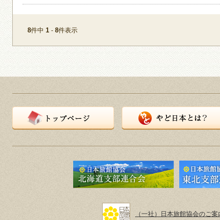
8
件中
1
-
8
件表示
トップページ
やど日本とは？
（一社）日本旅館協会のご案