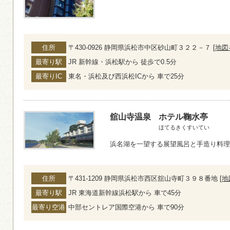
住所
〒430-0926 静岡県浜松市中区砂山町３２２－７ [
地図
最寄り駅
JR 新幹線・浜松駅から 徒歩で0.5分
最寄りIC
東名・浜松及び西浜松ICから 車で25分
舘山寺温泉
ホテル鞠水亭
ほてるきくすいてい
浜名湖を一望する展望風呂と手造り料理
住所
〒431-1209 静岡県浜松市西区舘山寺町３９８番地 [
地
最寄り駅
JR 東海道新幹線浜松駅から 車で45分
最寄り空港
中部セントレア国際空港から 車で90分