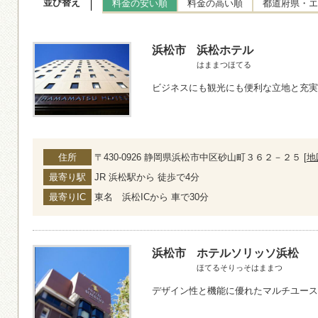
並び替え
料金の安い順
料金の高い順
都道府県・エ
浜松市
浜松ホテル
はままつほてる
ビジネスにも観光にも便利な立地と充実
住所
〒430-0926 静岡県浜松市中区砂山町３６２－２５ [
地
最寄り駅
JR 浜松駅から 徒歩で4分
最寄りIC
東名 浜松ICから 車で30分
浜松市
ホテルソリッソ浜松
ほてるそりっそはままつ
デザイン性と機能に優れたマルチユース