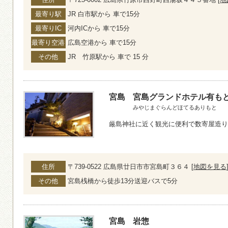
最寄り駅
JR 白市駅から 車で15分
最寄りIC
河内ICから 車で15分
最寄り空港
広島空港から 車で15分
その他
JR 竹原駅から 車で 15 分
宮島
宮島グランドホテル有も
みやじまぐらんどほてるありもと
厳島神社に近く観光に便利で数寄屋造り
住所
〒739-0522 広島県廿日市市宮島町３６４ [
地図を見る
その他
宮島桟橋から徒歩13分送迎バスで5分
宮島
岩惣