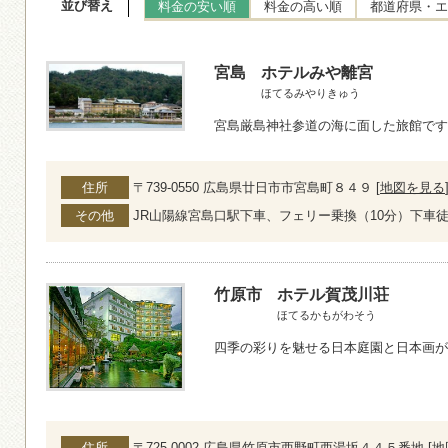
並び替え
料金の安い順
料金の高い順
都道府県・エ
宮島
ホテルみや離宮
ほてるみやりきゅう
宮島厳島神社参道の海に面した旅館です
住所
〒739-0550 広島県廿日市市宮島町８４９ [
地図を見る
その他
JR山陽線宮島口駅下車、フェリー乗換（10分）下車徒
竹原市
ホテル賀茂川荘
ほてるかもがわそう
四季の彩りを魅せる日本庭園と日本画が
住所
〒725-0002 広島県竹原市西野町西湯坂４４５番地 [
地