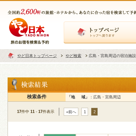
トップページ
やど日本トップページ
やど検索
広島・宮島周辺の宿泊施設
検索条件
「地 域」
：広島・宮島周辺
17
件中
11
-
17
件表示
«前へ
1
2