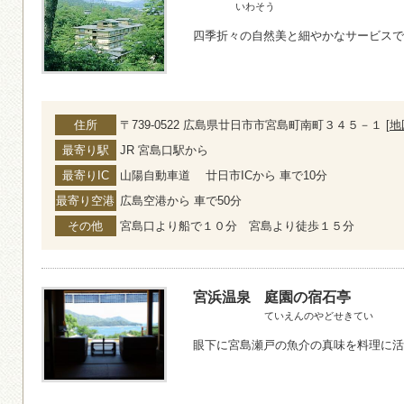
いわそう
四季折々の自然美と細やかなサービスで
住所
〒739-0522 広島県廿日市市宮島町南町３４５－１ [
地
最寄り駅
JR 宮島口駅から
最寄りIC
山陽自動車道 廿日市ICから 車で10分
最寄り空港
広島空港から 車で50分
その他
宮島口より船で１０分 宮島より徒歩１５分
宮浜温泉
庭園の宿石亭
ていえんのやどせきてい
眼下に宮島瀬戸の魚介の真味を料理に活