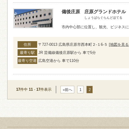
備後庄原
庄原グランドホテル
しょうばらぐらんどほてる
市内中心部に位置し、観光、ビジネスに
住所
〒727-0013 広島県庄原市西本町２-１6-５ [
地図を見る
最寄り駅
JR 芸備線備後庄原駅から 車で5分
最寄り空港
広島空港から 車で110分
17
件中
11
-
17
件表示
«前へ
1
2