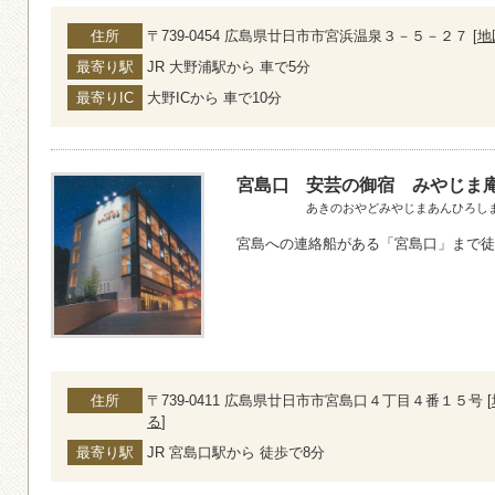
住所
〒739-0454 広島県廿日市市宮浜温泉３－５－２７ [
地
最寄り駅
JR 大野浦駅から 車で5分
最寄りIC
大野ICから 車で10分
宮島口
安芸の御宿 みやじま
あきのおやどみやじまあんひろし
宮島への連絡船がある「宮島口」まで徒
住所
〒739-0411 広島県廿日市市宮島口４丁目４番１５号 [
る
]
最寄り駅
JR 宮島口駅から 徒歩で8分