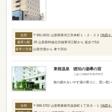
住所
〒991-0031 山形県寒河江市本町１－２－２３ [
地図を
最寄り駅
JR 山形新幹線左沢線寒河江駅から 徒歩で5分
最寄り空港
山形空港から 車で25分
東根温泉
琥珀の湯欅の宿
こはくのゆけやきのやど
旅の疲れをいやす湯の香りに、思い想い
住所
〒999-3702 山形県東根市温泉町１丁目８－１ [
地図を