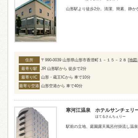
山形駅より徒歩2分。清潔、簡素、静か
住所
〒990-0039 山形県山形市香澄町１－１５－２８ [
地図
最寄り駅
JR 山形駅から 徒歩で2分
最寄りIC
山形・蔵王ICから 車で10分
最寄り空港
山形空港から 車で40分
寒河江温泉
ホテルサンチェリ
ほてるさんちぇりー
駅前の立地、庭園露天風呂付掛流し温泉