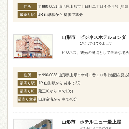
住所
〒990-0031 山形県山形市十日町二丁目４番４号 [
地図
最寄り駅
JR 山形駅から 徒歩で10分
山形市
ビジネスホテルヨシダ
びじねすほてるよしだ
ビジネス、観光の拠点として最適な場所
住所
〒990-0038 山形県山形市幸町３番１０号 [
地図を見る
最寄り駅
JR 山形駅から 徒歩で3分
最寄りIC
蔵王ICから 車で10分
最寄り空港
山形空港から 車で40分
山形市
ホテルニュー最上屋
ほてるにゅーもがみや