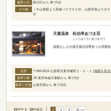
最寄りIC
西川ICから 車で5分
その他
ＪＲ山形駅より高速バスで５０分、山形空港よりタク
分
天童温泉
松伯亭あづま荘
しょうはくていあづまそう
屋根なしの大露天風呂四季折々の雰囲気
住所
〒994-0024 山形県天童市鎌田２－２－１ [
地図を見る
最寄り駅
JR 奥羽本線天童駅から 車で5分
最寄り空港
山形空港から 車で15分
21
件中
1
-
10
件表示
1
2
3
次へ»