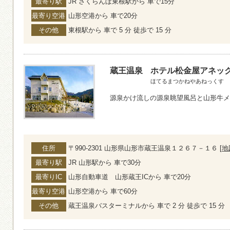
最寄り駅
JR さくらんぼ東根駅から 車で15分
最寄り空港
山形空港から 車で20分
その他
東根駅から 車で 5 分 徒歩で 15 分
蔵王温泉
ホテル松金屋アネッ
ほてるまつかねやあねっくす
源泉かけ流しの源泉眺望風呂と山形牛メ
住所
〒990-2301 山形県山形市蔵王温泉１２６７－１６ [
地
最寄り駅
JR 山形駅から 車で30分
最寄りIC
山形自動車道 山形蔵王ICから 車で20分
最寄り空港
山形空港から 車で60分
その他
蔵王温泉バスターミナルから 車で 2 分 徒歩で 15 分