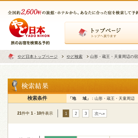
トップページ
やど日本トップページ
やど検索
山形・蔵王・天童周辺の宿
検索条件
「地 域」
：山形・蔵王・天童周辺
21
件中
1
-
10
件表示
1
2
3
次へ»