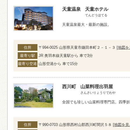
天童温泉
天童ホテル
てんどうほてる
天童温泉最大・最新の施設。
住所
〒994-0025 山形県天童市鎌田本町２－１－３ [
地図を
最寄り駅
JR 奥羽本線天童駅から 車で3分
最寄り空港
山形空港から 車で15分
西川町
山菜料理出羽屋
さんさいりょうりでわや
全国でも珍しい山菜料理専門店。四季折
住所
〒990-0703 山形県西村山郡西川町間沢５８ [
地図を見