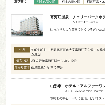
並び替え
料金の安い順
料金の高い順
都道府県・エ
寒河江温泉
チェリーパークホ
ちぇりーぱーくほてる
ゆったりとした空間でおくつろぎいただ
住所
〒991-0041 山形県寒河江市大字寒河江字久保１５番地
を見る
]
最寄り駅
JR 左沢線寒河江駅から 車で10分
最寄り空港
山形空港から 車で40分
山形市
ホテル・アルファーワ
ほてる・あるふぁーわんやまがた
市街地の中心十日町に立地。ビジネス・